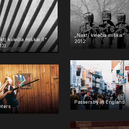
„Naktį kviečia miškai“
ktį kviečia miškai II“
2012
13)
Passersby in England
ters