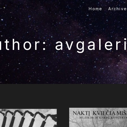
Home
Archiv
Old
photo
album
film,
2011)
uthor:
avgaler