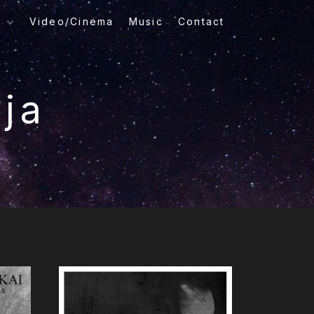
e
Video/Cinema
Music
Contact
graphy
 (35mm
 2007-
ija