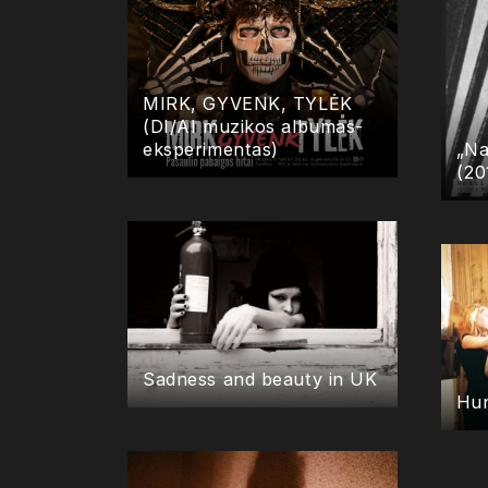
MIRK, GYVENK, TYLĖK
(DI/AI muzikos albumas-
eksperimentas)
„Na
(20
Sadness and beauty in UK
Hun